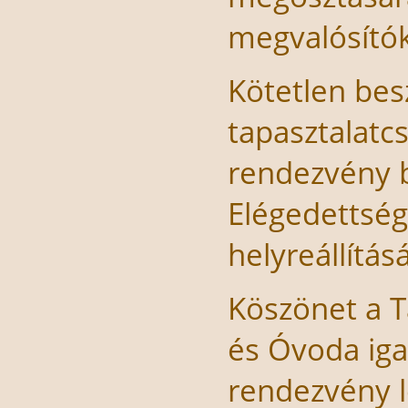
megvalósító
Kötetlen bes
tapasztalatc
rendezvény b
Elégedettség
helyreállításá
Köszönet a T
és Óvoda iga
rendezvény l