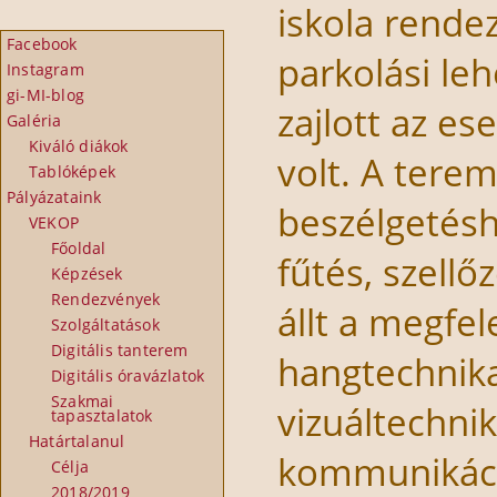
iskola rende
Facebook
parkolási le
Instagram
gi-MI-blog
zajlott az e
Galéria
Kiváló diákok
volt. A terem
Tablóképek
Pályázataink
beszélgetésh
VEKOP
Főoldal
fűtés, szell
Képzések
Rendezvények
állt a megfel
Szolgáltatások
Digitális tanterem
hangtechnika
Digitális óravázlatok
Szakmai
vizuáltechnik
tapasztalatok
Határtalanul
kommunikáció
Célja
2018/2019