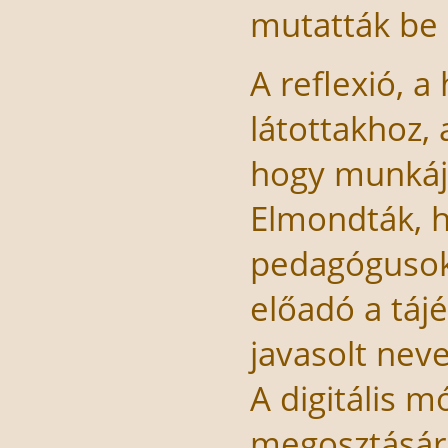
mutatták
A reflexió, a
látottakhoz,
hogy munkáju
Elmondták, h
pedagógusokr
előadó a táj
javasolt neve
A digitális 
megosztására