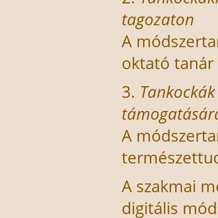
tagozaton
A módszerta
oktató tanár 
3.
Tankockák
támogatására
A módszertan
természettu
A szakmai m
digitális mód