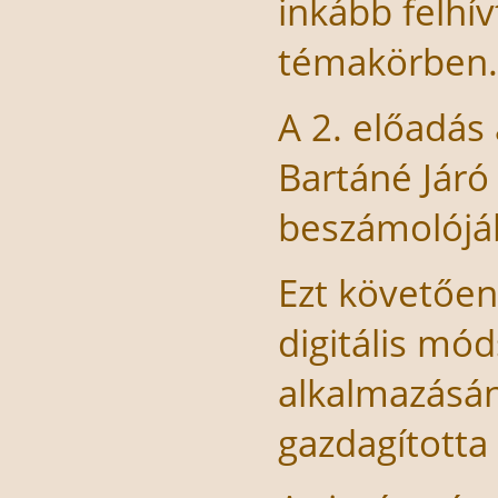
inkább felhí
témakörben.
A 2. előadás 
Bartáné Járó
beszámolójáb
Ezt követően
digitális mód
alkalmazásán
gazdagította