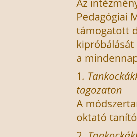
Az intézmény 
Pedagógiai M
támogatott d
kipróbálását
a mindenna
1
. Tankockák
tagozaton
A módszerta
oktató tanít
2.
Tankockákk