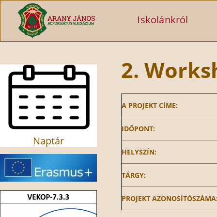
Ugrás a tartalomra
Iskolánkról
2. Works
A PROJEKT CÍME:
IDŐPONT:
Naptár
HELYSZÍN:
TÁRGY:
PROJEKT AZONOSÍTÓSZÁMA