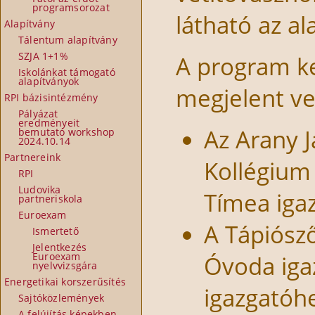
programsorozat
látható az a
Alapítvány
Tálentum alapítvány
SZJA 1+1%
A program ke
Iskolánkat támogató
alapítványok
megjelent v
RPI bázisintézmény
Pályázat
eredményeit
Az Arany 
bemutató workshop
2024.10.14
Partnereink
Kollégium 
RPI
Ludovika
Tímea iga
partneriskola
Euroexam
A Tápiósző
Ismertető
Jelentkezés
Euroexam
Óvoda igaz
nyelvvizsgára
Energetikai korszerűsítés
igazgatóhe
Sajtóközlemények
A felújítás képekben