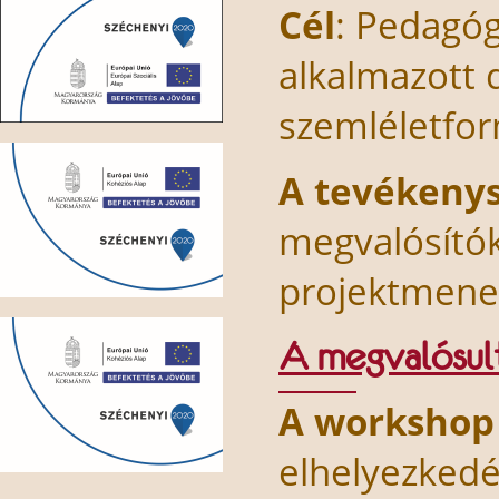
Cél
: Pedagóg
alkalmazott d
szemléletfo
A tevékenys
megvalósítók
projektmene
A megvalósult 
A workshop
elhelyezkedé