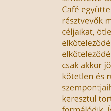
Café együtte
résztvevők m
céljaikat, öt
elköteleződés
elköteleződés
csak akkor jö
kötetlen és 
szempontjai
keresztül tö
formálódik. Í