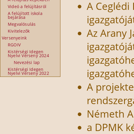
A Ceglédi
Videó a felújításról
A felújított iskola
igazgatójá
bejárása
Megvalósulás
Az Arany 
Kivitelezők
Versenyeink
igazgatójá
RGOIV
Kistérségi Idegen
Nyelvi Verseny 2024
igazgatóhe
Nevezési lap
Kistérségi Idegen
igazgatóhe
Nyelvi Verseny 2022
A projekt
rendszerg
Németh An
a DPMK ké