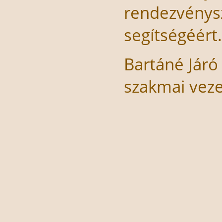
rendezvénysz
segítségéért
Bartáné Járó
szakmai vez