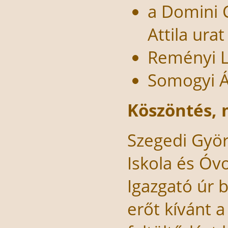
a Domini C
Attila ura
Reményi Lá
Somogyi Ág
Köszöntés, 
Szegedi Györ
Iskola és Óv
Igazgató úr b
erőt kívánt 