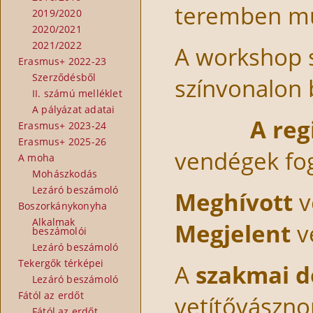
teremben műk
2019/2020
2020/2021
2021/2022
A workshop s
Erasmus+ 2022-23
Szerződésből
színvonalon bi
II. számú melléklet
A pályázat adatai
A reg
Erasmus+ 2023-24
Erasmus+ 2025-26
vendégek fog
A moha
Mohászkodás
Lezáró beszámoló
Meghívott
v
Boszorkánykonyha
Alkalmak
Megjelent
v
beszámolói
Lezáró beszámoló
Tekergők térképei
A
szakmai d
Lezáró beszámoló
Fától az erdőt
vetítővászno
Fától az erdőt