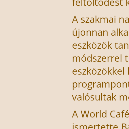
feltöltődést
A szakmai na
újonnan alkal
eszközök tan
módszerrel tö
eszközökkel 
programpont
valósultak m
A World Caf
ismertette B