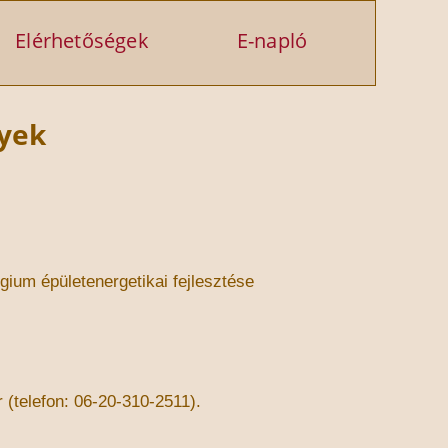
Elérhetőségek
E-napló
nyek
égium épületenergetikai
fejlesztése
(telefon: 06
-
20
-
310
-
2511).