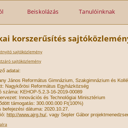
ól
Beiskolázás
Tanulóinknak
kai korszerűsítés sajtóközlemé
ktnyitó sajtóközlemény
ktzáró sajtóközlemény
ző adatai:
any János Református Gimnázium, Szakgimnáz
ium és Koll
t:
Nagykőrösi
Református Egyházközség
tó száma:
KEHOP
-
5.2.3
-
16
-
2019
-
00089
ervezet:
Innovációs és Technológiai
Minisztérium
ődött
támogatás:
300.000.000
Ft
(100%)
s befejezési dátuma: 2020.10.
27.
ió:
http://www.ajrg.hu/
,
vagy Sepler Gábor projektmenedzser 
alra