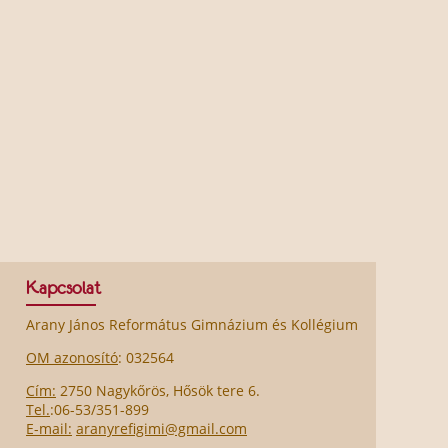
Kapcsolat
Arany János Református Gimnázium és Kollégium
OM azonosító
: 032564
Cím:
2750 Nagykőrös, Hősök tere 6.
Tel.
:06-53/351-899
E-mail:
aranyrefigimi@gmail.com