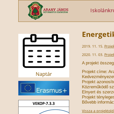
Ugrás a tartalomra
Iskolánkr
Energeti
2019. 11. 15.
Proje
2020. 11. 03.
Proje
A projekt összeg
Projekt címe:
Ar
Naptár
Kedvezményezet
Projekt azonosí
Közreműködő sz
Elnyert
és szerz
Projekt ténylege
Bővebb informác
Vissza a projektold