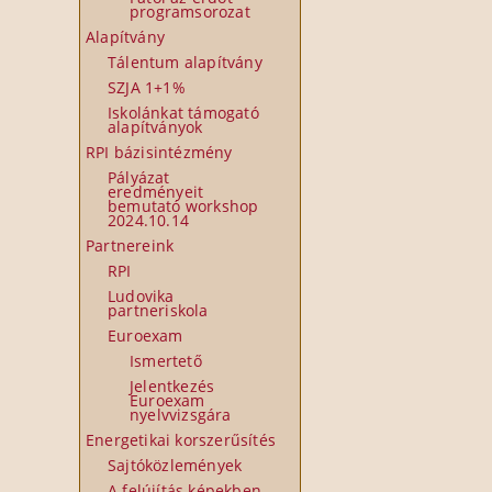
programsorozat
Alapítvány
Tálentum alapítvány
SZJA 1+1%
Iskolánkat támogató
alapítványok
RPI bázisintézmény
Pályázat
eredményeit
bemutató workshop
2024.10.14
Partnereink
RPI
Ludovika
partneriskola
Euroexam
Ismertető
Jelentkezés
Euroexam
nyelvvizsgára
Energetikai korszerűsítés
Sajtóközlemények
A felújítás képekben