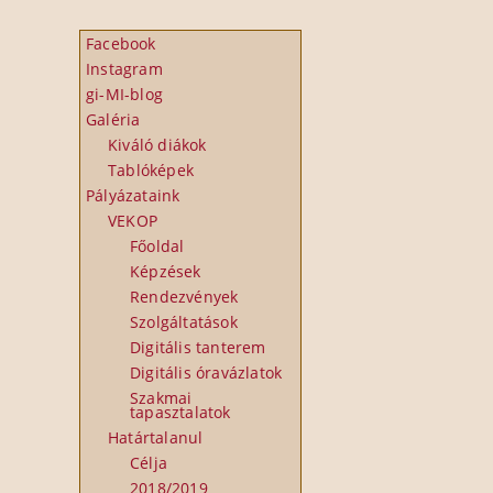
Facebook
Instagram
gi-MI-blog
Galéria
Kiváló diákok
Tablóképek
Pályázataink
VEKOP
Főoldal
Képzések
Rendezvények
Szolgáltatások
Digitális tanterem
Digitális óravázlatok
Szakmai
tapasztalatok
Határtalanul
Célja
2018/2019