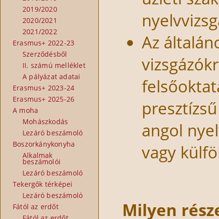
2019/2020
nyelvvizsg
2020/2021
2021/2022
Az általán
Erasmus+ 2022-23
Szerződésből
vizsgázókr
II. számú melléklet
A pályázat adatai
felsőokta
Erasmus+ 2023-24
Erasmus+ 2025-26
presztízsű
A moha
Mohászkodás
angol nye
Lezáró beszámoló
Boszorkánykonyha
vagy külfö
Alkalmak
beszámolói
Lezáró beszámoló
Tekergők térképei
Lezáró beszámoló
Milyen része
Fától az erdőt
Fától az erdőt