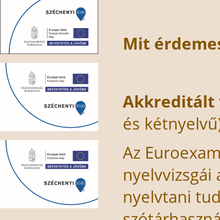
Mit érdemes
Akkreditált
és kétnyelvű
Az Euroexam 
nyelvvizsgái 
nyelvtani tu
szótárhaszná