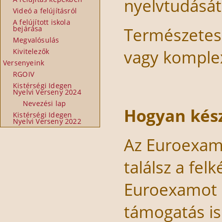
nyelvtudását 
Videó a felújításról
A felújított iskola
Természetese
bejárása
Megvalósulás
vagy komplex
Kivitelezők
Versenyeink
RGOIV
Kistérségi Idegen
Nyelvi Verseny 2024
Nevezési lap
Hogyan kész
Kistérségi Idegen
Nyelvi Verseny 2022
Az Euroexam 
találsz a fe
Euroexamot 
támogatás is