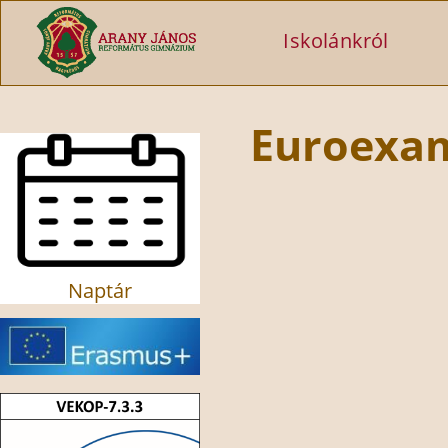
Ugrás a tartalomra
Iskolánkról
Euroexa
Naptár