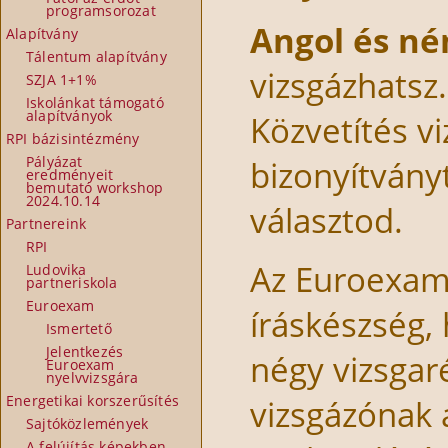
programsorozat
Angol és n
Alapítvány
Tálentum alapítvány
vizsgázhatsz
SZJA 1+1%
Iskolánkat támogató
alapítványok
Közvetítés vi
RPI bázisintézmény
Pályázat
bizonyítványt
eredményeit
bemutató workshop
2024.10.14
választod.
Partnereink
RPI
Az Euroexam
Ludovika
partneriskola
Euroexam
íráskészség,
Ismertető
Jelentkezés
négy vizsgar
Euroexam
nyelvvizsgára
Energetikai korszerűsítés
vizsgázónak 
Sajtóközlemények
A felújítás képekben