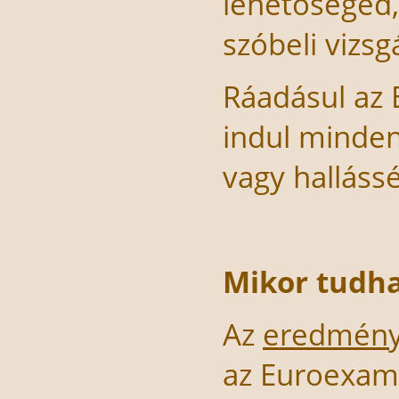
lehetőséged
szóbeli vizsg
Ráadásul az 
indul minden
vagy hallássé
Mikor tudh
Az
eredmény
az Euroexam 