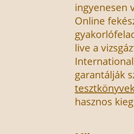
ingyenesen v
Online fekész
gyakorlófela
live a vizsg
Internationa
garantálják 
tesztkönyvek
hasznos kieg