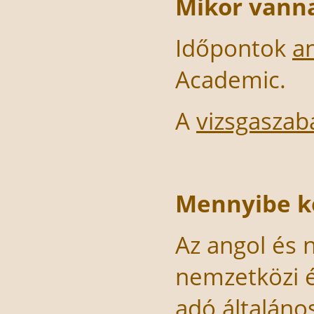
Mikor vann
Időpontok
a
Academic.
A
vizsgaszabá
Mennyibe k
Az angol és
nemzetközi é
adó általános