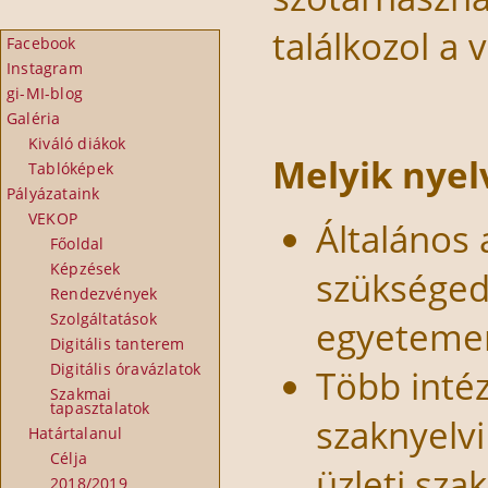
találkozol a 
Facebook
Instagram
gi-MI-blog
Galéria
Kiváló diákok
Melyik nyel
Tablóképek
Pályázataink
VEKOP
Általános
Főoldal
Képzések
szükséged 
Rendezvények
Szolgáltatások
egyetemen
Digitális tanterem
Digitális óravázlatok
Több intéz
Szakmai
tapasztalatok
szaknyelvi
Határtalanul
Célja
üzleti sza
2018/2019