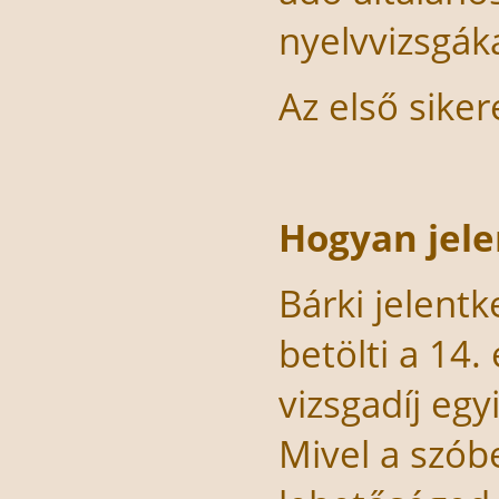
nyelvvizsgáka
Az első siker
Hogyan jele
Bárki jelentk
betölti a 14. 
vizsgadíj egy
Mivel a szóbe