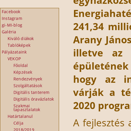
egyházköz
Energiaha
Facebook
Instagram
241,34 mill
gi-MI-blog
Galéria
Arany Jáno
Kiváló diákok
Tablóképek
illetve az
Pályázataink
VEKOP
épületének 
Főoldal
Képzések
hogy az in
Rendezvények
Szolgáltatások
várják a t
Digitális tanterem
Digitális óravázlatok
2020 program
Szakmai
tapasztalatok
Határtalanul
A fejlesztés
Célja
2018/2019