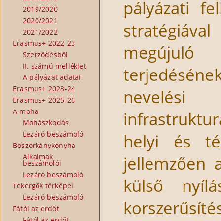
pályázati fe
2019/2020
2020/2021
stratégiáva
2021/2022
Erasmus+ 2022-23
megújuló e
Szerződésből
II. számú melléklet
terjedésének 
A pályázat adatai
Erasmus+ 2023-24
nevelési
Erasmus+ 2025-26
A moha
infrastruktu
Mohászkodás
Lezáró beszámoló
helyi és té
Boszorkánykonyha
Alkalmak
jellemzően a
beszámolói
Lezáró beszámoló
külső nyíl
Tekergők térképei
Lezáró beszámoló
korszerűsít
Fától az erdőt
Fától az erdőt