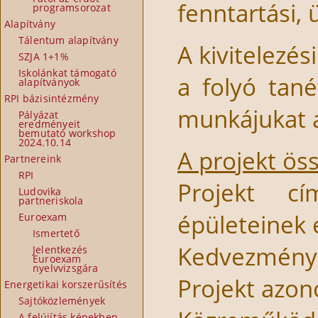
fenntartási,
programsorozat
Alapítvány
Tálentum alapítvány
A kivitelezés
SZJA 1+1%
Iskolánkat támogató
a folyó tan
alapítványok
RPI bázisintézmény
munkájukat 
Pályázat
eredményeit
bemutató workshop
2024.10.14
A projekt ös
Partnereink
RPI
Projekt cí
Ludovika
partneriskola
épületeinek 
Euroexam
Ismertető
Kedvezménye
Jelentkezés
Euroexam
nyelvvizsgára
Projekt azo
Energetikai korszerűsítés
Sajtóközlemények
A felújítás képekben