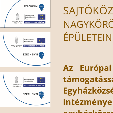
SAJTÓKÖ
NAGYKŐRÖ
ÉPÜLETEIN
Az Európai
támogatáss
Egyházköz
intézmén