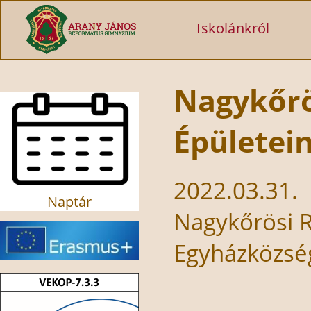
Ugrás a tartalomra
Iskolánkról
Nagykőrö
Épületein
2022.03.31.
Naptár
Nagykőrösi 
Egyházközsé