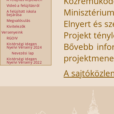
Közreműköd
Videó a felújításról
Minisztériu
A felújított iskola
bejárása
Elnyert és s
Megvalósulás
Kivitelezők
Projekt tény
Versenyeink
RGOIV
Bővebb info
Kistérségi Idegen
Nyelvi Verseny 2024
Nevezési lap
projektmened
Kistérségi Idegen
Nyelvi Verseny 2022
A sajtóközle