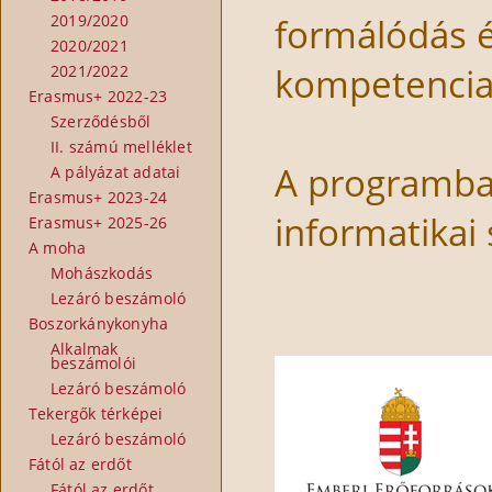
formálódás 
2019/2020
2020/2021
kompetenciaf
2021/2022
Erasmus+ 2022-23
Szerződésből
II. számú melléklet
A programban
A pályázat adatai
Erasmus+ 2023-24
informatikai
Erasmus+ 2025-26
A moha
Mohászkodás
Lezáró beszámoló
Boszorkánykonyha
Alkalmak
beszámolói
Lezáró beszámoló
Tekergők térképei
Lezáró beszámoló
Fától az erdőt
Fától az erdőt