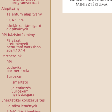
programsorozat
Alapítvány
Tálentum alapítvány
SZJA 1+1%
Iskolánkat támogató
alapítványok
RPI bázisintézmény
Pályázat
eredményeit
bemutató workshop
2024.10.14
Partnereink
RPI
Ludovika
partneriskola
Euroexam
Ismertető
Jelentkezés
Euroexam
nyelvvizsgára
Energetikai korszerűsítés
Sajtóközlemények
A felújítás képekben