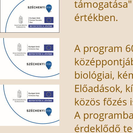
támogatása"
értékben.
A program 60
középpontjáb
biológiai, ké
Előadások, k
közös főzés i
A programba
érdeklődő teh