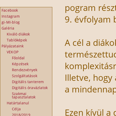
pogram részt
Facebook
9. évfolyam 
Instagram
gi-MI-blog
Galéria
Kiváló diákok
A cél a diák
Tablóképek
Pályázataink
természettu
VEKOP
Főoldal
komplexitásra
Képzések
Rendezvények
Illetve, hog
Szolgáltatások
Digitális tanterem
a mindennapi
Digitális óravázlatok
Szakmai
tapasztalatok
Határtalanul
Célja
Ezen kívül a
2018/2019