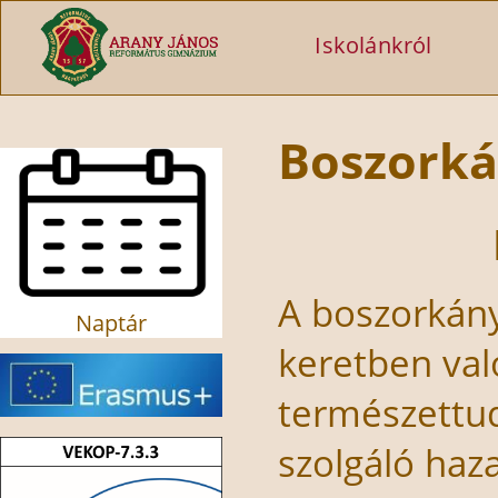
Ugrás a tartalomra
Iskolánkról
Boszork
A boszorkán
Naptár
keretben val
természettud
szolgáló haz