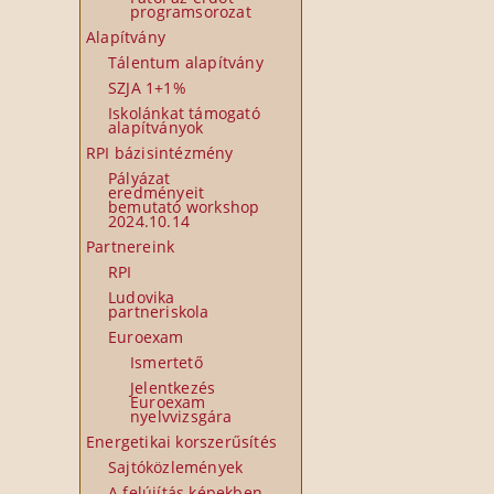
programsorozat
Alapítvány
Tálentum alapítvány
SZJA 1+1%
Iskolánkat támogató
alapítványok
RPI bázisintézmény
Pályázat
eredményeit
bemutató workshop
2024.10.14
Partnereink
RPI
Ludovika
partneriskola
Euroexam
Ismertető
Jelentkezés
Euroexam
nyelvvizsgára
Energetikai korszerűsítés
Sajtóközlemények
A felújítás képekben