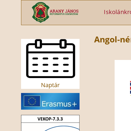
Ugrás a tartalomra
Iskolánkr
Angol-né
Naptár