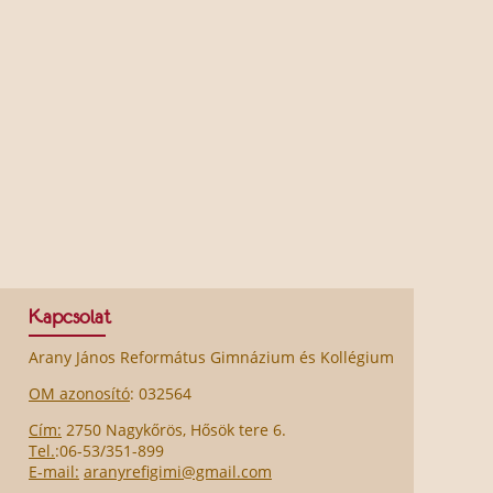
Kapcsolat
Arany János Református Gimnázium és Kollégium
OM azonosító
: 032564
Cím:
2750 Nagykőrös, Hősök tere 6.
Tel.
:06-53/351-899
E-mail:
aranyrefigimi@gmail.com