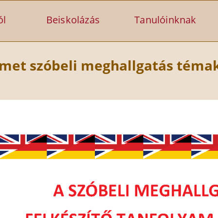
ól
Beiskolázás
Tanulóinknak
met szóbeli meghallgatás téma