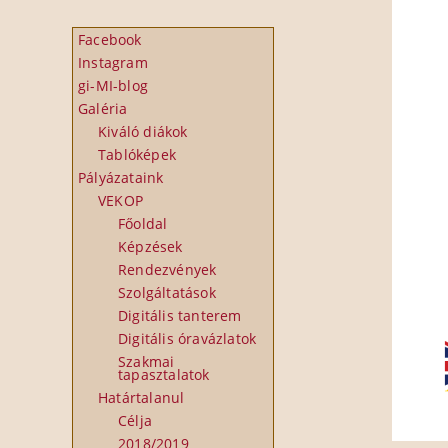
Facebook
Instagram
gi-MI-blog
Galéria
Kiváló diákok
Tablóképek
Pályázataink
VEKOP
Főoldal
Képzések
Rendezvények
Szolgáltatások
Digitális tanterem
Digitális óravázlatok
Szakmai
tapasztalatok
Határtalanul
Célja
2018/2019