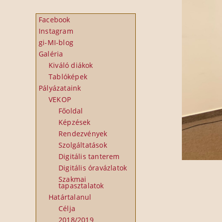
Facebook
Instagram
gi-MI-blog
Galéria
Kiváló diákok
Tablóképek
Pályázataink
VEKOP
Főoldal
Képzések
Rendezvények
Szolgáltatások
Digitális tanterem
Digitális óravázlatok
Szakmai
tapasztalatok
Határtalanul
Célja
2018/2019