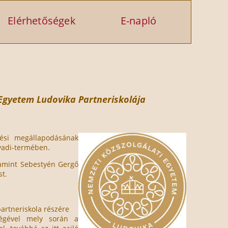
Elérhetőségek
E-napló
 Egyetem Ludovika Partneriskolája
ési megállapodásának
yadi-termében.
lamint Sebestyén Gergő
st.
partneriskola részére
ségével mely során a