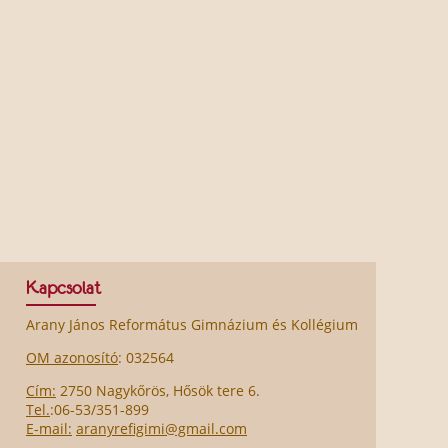
Kapcsolat
Arany János Református Gimnázium és Kollégium
OM azonosító
: 032564
Cím:
2750 Nagykőrös, Hősök tere 6.
Tel.
:06-53/351-899
E-mail:
aranyrefigimi@gmail.com