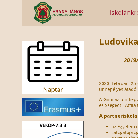
Ugrás a tartalomra
Iskolánkr
Ludovika
2019/
2020 február 25-
Naptár
ünnepélyes átadó 
A Gimnázium képvi
és Szegecs Attila t
A partneriskola
az Egyetem n
Látogatópr