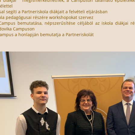
la diákjai megismerkedhetnek, a Campuson található épületekkel
élettel
al segíti a Partneriskola diákjait a felvételi eljárásban
ola pedagógusai részére workshopokat szervez
Campus bemutatása, népszerűsítése céljából az iskola diákjai r
udovika Campuson
ampus a honlapján bemutatja a Partneriskolát