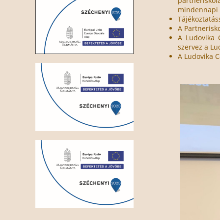
partnerisko
mindennapi 
Tájékoztatáss
A Partnerisk
A Ludovika 
szervez a L
A Ludovika C