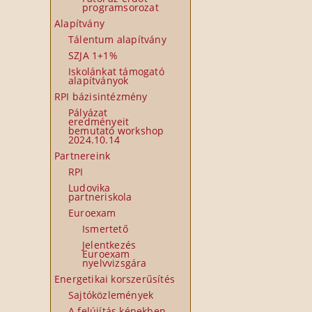
programsorozat
Alapítvány
Tálentum alapítvány
SZJA 1+1%
Iskolánkat támogató
alapítványok
RPI bázisintézmény
Pályázat
eredményeit
bemutató workshop
2024.10.14
Partnereink
RPI
Ludovika
partneriskola
Euroexam
Ismertető
Jelentkezés
Euroexam
nyelvvizsgára
Energetikai korszerűsítés
Sajtóközlemények
A felújítás képekben