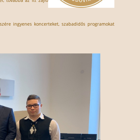
, továbbá az itt zajló
észére ingyenes koncerteket, szabadidős programokat