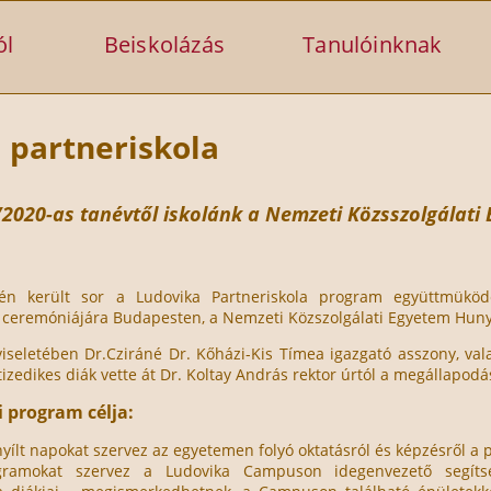
ól
Beiskolázás
Tanulóinknak
 partneriskola
2020-as tanévtől iskolánk a Nemzeti Közsszolgálati
én került sor a Ludovika Partneriskola program együttmüköd
ceremóniájára Budapesten, a Nemzeti Közszolgálati Egyetem Hun
seletében Dr.Cziráné Dr. Kőházi-Kis Tímea igazgató asszony, va
izedikes diák vette át Dr. Koltay András rektor úrtól a megállapodá
i program célja:
yílt napokat szervez az egyetemen folyó oktatásról és képzésről a 
ogramokat szervez a Ludovika Campuson idegenvezető segít