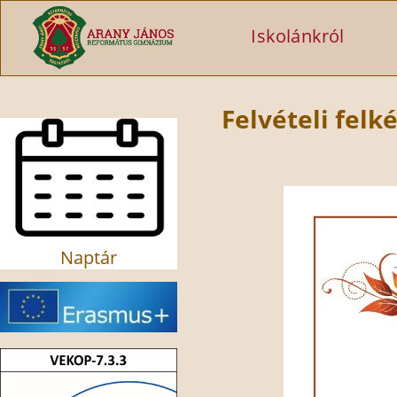
Ugrás a tartalomra
Iskolánkról
Felvételi felk
Naptár