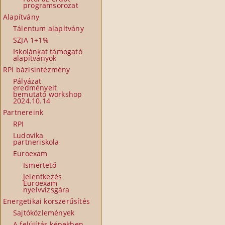
programsorozat
Alapítvány
Tálentum alapítvány
SZJA 1+1%
Iskolánkat támogató
alapítványok
RPI bázisintézmény
Pályázat
eredményeit
bemutató workshop
2024.10.14
Partnereink
RPI
Ludovika
partneriskola
Euroexam
Ismertető
Jelentkezés
Euroexam
nyelvvizsgára
Energetikai korszerűsítés
Sajtóközlemények
A felújítás képekben