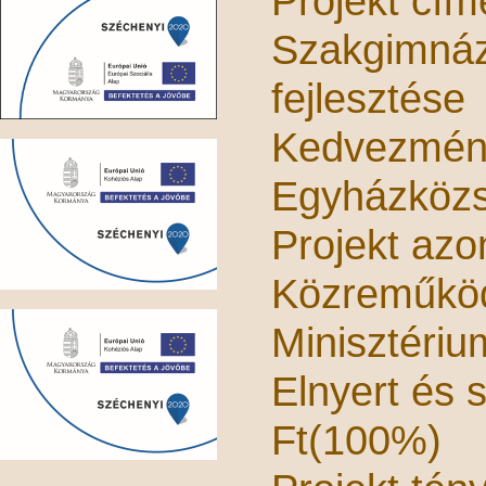
Projekt cím
Szakgimná
fejlesztése
Kedvezmén
Egyházköz
Projekt az
Közreműköd
Minisztériu
Elnyert
és 
Ft
(100%)