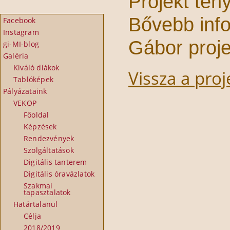
Projekt tén
Bővebb inf
Facebook
Instagram
Gábor proje
gi-MI-blog
Galéria
Kiváló diákok
Vissza a proj
Tablóképek
Pályázataink
VEKOP
Főoldal
Képzések
Rendezvények
Szolgáltatások
Digitális tanterem
Digitális óravázlatok
Szakmai
tapasztalatok
Határtalanul
Célja
2018/2019