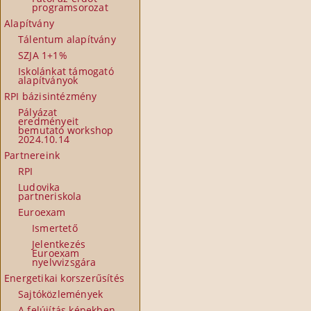
programsorozat
Alapítvány
Tálentum alapítvány
SZJA 1+1%
Iskolánkat támogató
alapítványok
RPI bázisintézmény
Pályázat
eredményeit
bemutató workshop
2024.10.14
Partnereink
RPI
Ludovika
partneriskola
Euroexam
Ismertető
Jelentkezés
Euroexam
nyelvvizsgára
Energetikai korszerűsítés
Sajtóközlemények
A felújítás képekben